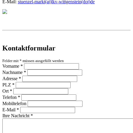
E-Mail:
stuenzel-markt(at)lkv-wittgenstein(dot)de
Kontaktformular
Felder mit
*
müssen ausgefüllt werden
Vorname
*
Nachname
*
Adresse
*
PLZ
*
Ort
*
Telefon
*
Mobiltelefon
E-Mail
*
Ihre Nachricht
*